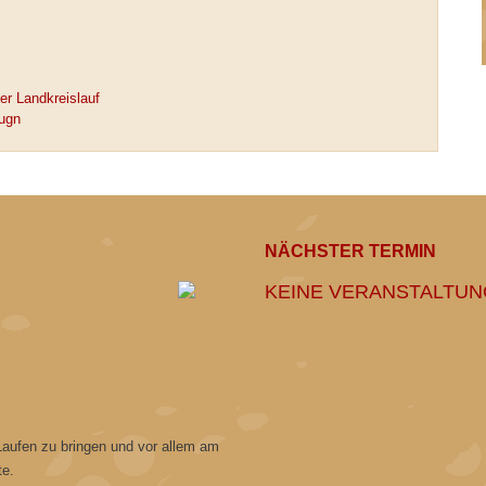
r Landkreislauf
ugn
NÄCHSTER TERMIN
KEINE VERANSTALTU
 Laufen zu bringen und vor allem am
te.