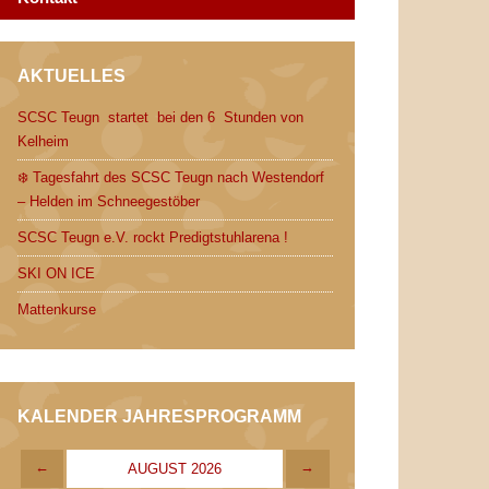
AKTUELLES
SCSC Teugn startet bei den 6 Stunden von
Kelheim
❄️ Tagesfahrt des SCSC Teugn nach Westendorf
– Helden im Schneegestöber
SCSC Teugn e.V. rockt Predigtstuhlarena !
SKI ON ICE
Mattenkurse
KALENDER JAHRESPROGRAMM
←
→
AUGUST 2026