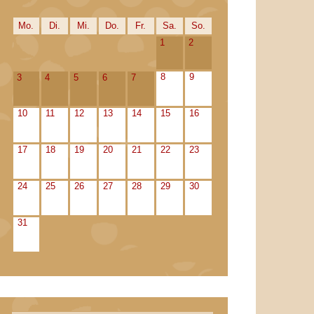
Mo.
Di.
Mi.
Do.
Fr.
Sa.
So.
1
2
8
9
3
4
5
6
7
10
11
12
13
14
15
16
17
18
19
20
21
22
23
24
25
26
27
28
29
30
31