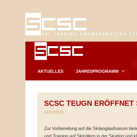
Springe
zum
Inhalt
AKTUELLES
JAHRESPROGRAMM
SCSC TEUGN ERÖFFNET 
24/10/2018
Zur Vorbereitung auf die Skilanglaufsaison bie
und Training auf Skirollern in der Skating und 