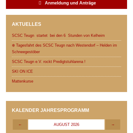
Anmeldung und Anträge
b
t
i
s
l
t
o
e
t
A
AKTUELLES
o
r
p
k
p
SCSC Teugn startet bei den 6 Stunden von Kelheim
❄️ Tagesfahrt des SCSC Teugn nach Westendorf – Helden im
Schneegestöber
SCSC Teugn e.V. rockt Predigtstuhlarena !
SKI ON ICE
Mattenkurse
KALENDER JAHRESPROGRAMM
←
→
AUGUST 2026