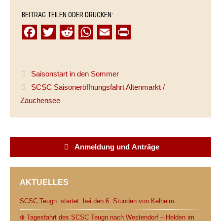
BEITRAG TEILEN ODER DRUCKEN:
F
T
R
W
E
P
a
w
e
h
m
r
c
i
d
a
a
i
Saisonstart in den Sommer
e
t
d
t
i
n
SCSC Saisoneröffnungsfahrt Altenmarkt /
b
t
i
s
l
t
Zauchensee
o
e
t
A
o
r
p
k
p
Anmeldung und Anträge
AKTUELLES
SCSC Teugn startet bei den 6 Stunden von Kelheim
❄️ Tagesfahrt des SCSC Teugn nach Westendorf – Helden im