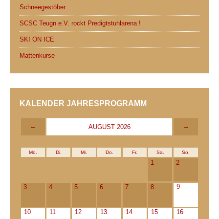
Schneegestöber
SCSC Teugn e.V. rockt Predigtstuhlarena !
SKI ON ICE
Mattenkurse
KALENDER JAHRESPROGRAMM
←
→
AUGUST 2026
Mo.
Di.
Mi.
Do.
Fr.
Sa.
So.
1
2
9
3
4
5
6
7
8
10
11
12
13
14
15
16