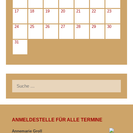
17
18
19
20
21
22
23
24
25
26
27
28
29
30
31
Suche
nach:
ANMELDESTELLE FÜR ALLE TERMINE
Annemarie Groll