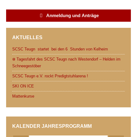
c
i
d
a
a
i
e
t
d
t
i
n
Anmeldung und Anträge
b
t
i
s
l
t
o
e
t
A
AKTUELLES
o
r
p
k
p
SCSC Teugn startet bei den 6 Stunden von Kelheim
❄️ Tagesfahrt des SCSC Teugn nach Westendorf – Helden im
Schneegestöber
SCSC Teugn e.V. rockt Predigtstuhlarena !
SKI ON ICE
Mattenkurse
KALENDER JAHRESPROGRAMM