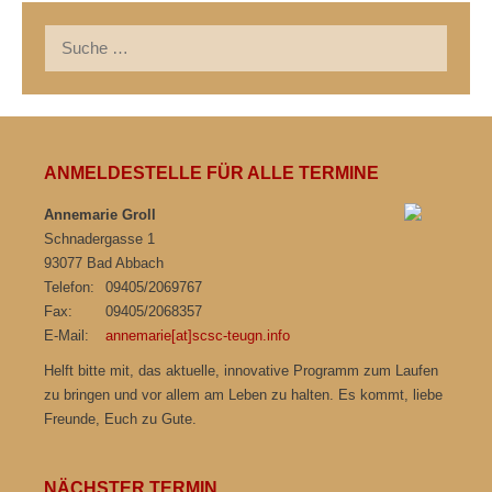
Suche
nach:
ANMELDESTELLE FÜR ALLE TERMINE
Annemarie Groll
Schnadergasse 1
93077 Bad Abbach
Telefon:
09405/2069767
Fax:
09405/2068357
E-Mail:
annemarie[at]scsc-teugn.info
Helft bitte mit, das aktuelle, innovative Programm zum Laufen
zu bringen und vor allem am Leben zu halten. Es kommt, liebe
Freunde, Euch zu Gute.
NÄCHSTER TERMIN