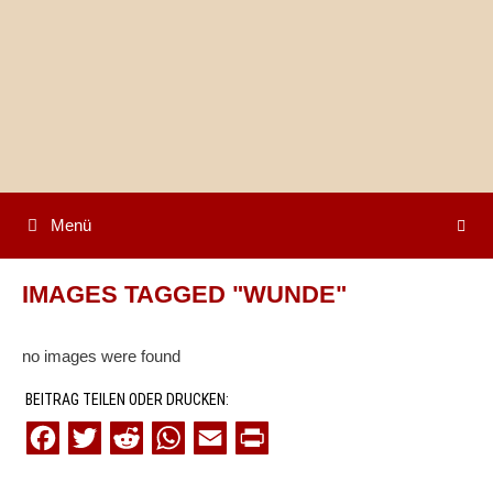
Springe
zum
Inhalt
Menü
IMAGES TAGGED "WUNDE"
no images were found
BEITRAG TEILEN ODER DRUCKEN:
F
T
R
W
E
P
a
w
e
h
m
r