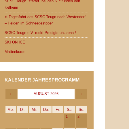
SCSC Teugn startet bei den 6 Stunden von
Kelheim
❄️ Tagesfahrt des SCSC Teugn nach Westendorf
– Helden im Schneegestöber
SCSC Teugn e.V. rockt Predigtstuhlarena !
SKI ON ICE
Mattenkurse
KALENDER JAHRESPROGRAMM
←
→
AUGUST 2026
Mo.
Di.
Mi.
Do.
Fr.
Sa.
So.
1
2