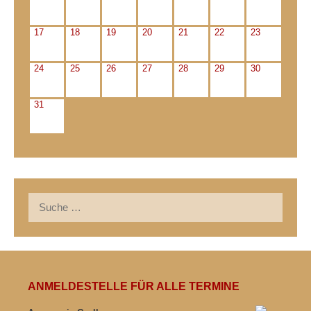
17
18
19
20
21
22
23
24
25
26
27
28
29
30
31
Suche
nach:
ANMELDESTELLE FÜR ALLE TERMINE