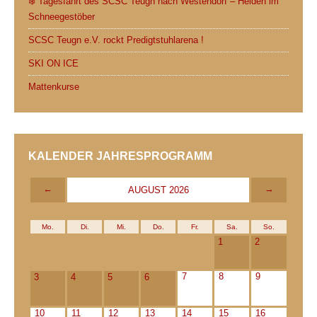
❄️ Tagesfahrt des SCSC Teugn nach Westendorf – Helden im
Schneegestöber
SCSC Teugn e.V. rockt Predigtstuhlarena !
SKI ON ICE
Mattenkurse
KALENDER JAHRESPROGRAMM
←
→
AUGUST 2026
Mo.
Di.
Mi.
Do.
Fr.
Sa.
So.
1
2
7
8
9
3
4
5
6
10
11
12
13
14
15
16