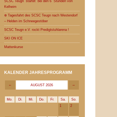
SCSC Teugn startet bei den 6 Stunden von
Kelheim
❄️ Tagesfahrt des SCSC Teugn nach Westendorf
– Helden im Schneegestöber
SCSC Teugn e.V. rockt Predigtstuhlarena !
SKI ON ICE
Mattenkurse
KALENDER JAHRESPROGRAMM
←
→
AUGUST 2026
Mo.
Di.
Mi.
Do.
Fr.
Sa.
So.
1
2