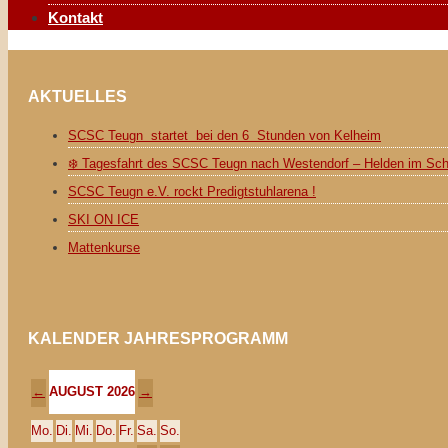
Kontakt
AKTUELLES
SCSC Teugn startet bei den 6 Stunden von Kelheim
❄️ Tagesfahrt des SCSC Teugn nach Westendorf – Helden im Sc
SCSC Teugn e.V. rockt Predigtstuhlarena !
SKI ON ICE
Mattenkurse
KALENDER JAHRESPROGRAMM
AUGUST 2026
←
→
Mo.
Di.
Mi.
Do.
Fr.
Sa.
So.