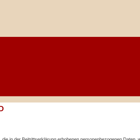
D
elle, die in der Beitrittserklärung erhobenen personenbezogenen Date