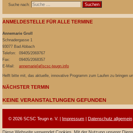
Suche nach:
ANMELDESTELLE FÜR ALLE TERMINE
Annemarie Groll
Schnadergasse 1
93077 Bad Abbach
Telefon:
09405/2069767
Fax:
09405/2068357
E-Mail:
annemarie[at]scsc-teugn.info
Helft bitte mit, das aktuelle, innovative Programm zum Laufen zu bringen 
NÄCHSTER TERMIN
KEINE VERANSTALTUNGEN GEFUNDEN
© 2026 SCSC Teugn e. V. |
Impressum
|
Datenschutz allgemein
Diese Webseite verwendet Cookies. Mit der Nutzung unserer Dienst