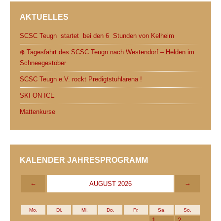
AKTUELLES
SCSC Teugn startet bei den 6 Stunden von Kelheim
❄️ Tagesfahrt des SCSC Teugn nach Westendorf – Helden im
Schneegestöber
SCSC Teugn e.V. rockt Predigtstuhlarena !
SKI ON ICE
Mattenkurse
KALENDER JAHRESPROGRAMM
←
→
AUGUST 2026
Mo.
Di.
Mi.
Do.
Fr.
Sa.
So.
1
2