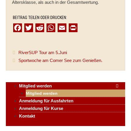
Altersklasse, als auch in der Gesamtwertung.
BEITRAG TEILEN ODER DRUCKEN:
F
T
R
W
E
P
a
w
e
h
m
r
c
i
d
a
a
i
RiverSUP Tour am 5.Juni
e
t
d
t
i
n
Sportwoche am Comer See zum Genießen.
b
t
i
s
l
t
o
e
t
A
o
r
p
Mitglied werden
k
p
Mitglied werden
Anmeldung für Ausfahrten
Anmeldung für Kurse
Kontakt