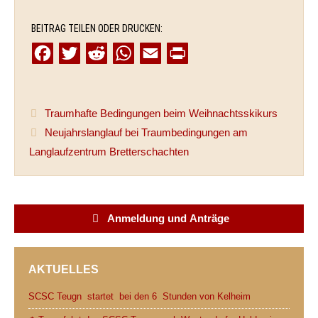
BEITRAG TEILEN ODER DRUCKEN:
F
T
R
W
E
P
a
w
e
h
m
r
c
i
d
a
a
i
Traumhafte Bedingungen beim Weihnachtsskikurs
e
t
d
t
i
n
Neujahrslanglauf bei Traumbedingungen am
b
t
i
s
l
t
Langlaufzentrum Bretterschachten
o
e
t
A
o
r
p
k
p
Anmeldung und Anträge
AKTUELLES
SCSC Teugn startet bei den 6 Stunden von Kelheim