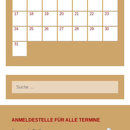
17
18
19
20
21
22
23
24
25
26
27
28
29
30
31
Suche
nach:
ANMELDESTELLE FÜR ALLE TERMINE