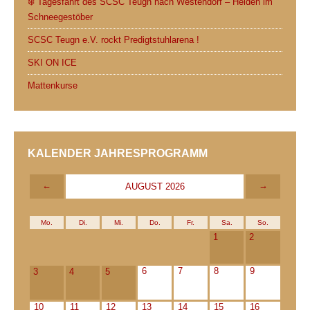
❄️ Tagesfahrt des SCSC Teugn nach Westendorf – Helden im
Schneegestöber
SCSC Teugn e.V. rockt Predigtstuhlarena !
SKI ON ICE
Mattenkurse
KALENDER JAHRESPROGRAMM
←
→
AUGUST 2026
Mo.
Di.
Mi.
Do.
Fr.
Sa.
So.
1
2
6
7
8
9
3
4
5
10
11
12
13
14
15
16