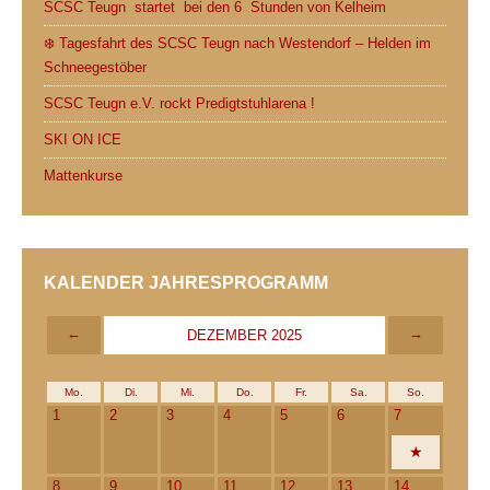
SCSC Teugn startet bei den 6 Stunden von Kelheim
❄️ Tagesfahrt des SCSC Teugn nach Westendorf – Helden im
Schneegestöber
SCSC Teugn e.V. rockt Predigtstuhlarena !
SKI ON ICE
Mattenkurse
KALENDER JAHRESPROGRAMM
←
→
DEZEMBER 2025
Mo.
Di.
Mi.
Do.
Fr.
Sa.
So.
1
2
3
4
5
6
7
8
9
10
11
12
13
14