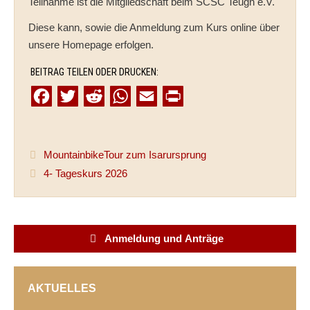
Teilnahme ist die Mitgliedschaft beim SCSC Teugn e.V.
Diese kann, sowie die Anmeldung zum Kurs online über
unsere Homepage erfolgen.
BEITRAG TEILEN ODER DRUCKEN:
F
T
R
W
E
P
a
w
e
h
m
r
c
i
d
a
a
i
MountainbikeTour zum Isarursprung
e
t
d
t
i
n
4- Tageskurs 2026
b
t
i
s
l
t
o
e
t
A
o
r
p
Anmeldung und Anträge
k
p
AKTUELLES