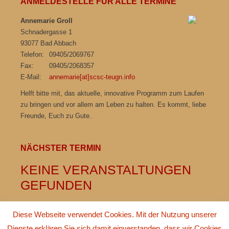
ANMELDESTELLE FÜR ALLE TERMINE
Annemarie Groll
Schnadergasse 1
93077 Bad Abbach
Telefon:
09405/2069767
Fax:
09405/2068357
E-Mail:
annemarie[at]scsc-teugn.info
Helft bitte mit, das aktuelle, innovative Programm zum Laufen
zu bringen und vor allem am Leben zu halten. Es kommt, liebe
Freunde, Euch zu Gute.
NÄCHSTER TERMIN
KEINE VERANSTALTUNGEN
GEFUNDEN
Diese Webseite verwendet Cookies. Mit der Nutzung unserer
Dienste erklären Sie sich damit einverstanden, dass wir Cookies