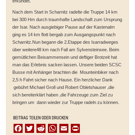
erkundet.
Nach dem Start in Scharnitz radelte die Truppe 14 km
bei 300 Hm durch traumhafte Landschaft zum Ursprung
der Isar. Nach ausgiebiger Pause auf der Kastenalm
ging es 14 km flott bergab zum Ausgangspunkt nach
Scharnitz.Nun begann die 2.Etappe des Isarradweges
über weitere48 km nach Fall am Sylvensteinsee. Beim
gemütlichen Beisammensein und deftiger Brotzeit hat
man das Erlebnis sacken lassen. Unsere beiden SCSC
Busse mit Anhänger brachten die Mounteinbiker nach
2,5 h Fahrt sicher nach Hause. Ein herzlicher Dank
gebührt Michael Groll und Robert Obletshauser ,die
sich bereiterklärt haben ,die Fahrzeuge zum Ziel zu
bringen um dann wieder zur Truppe radeln zu können.
BEITRAG TEILEN ODER DRUCKEN:
F
T
R
W
E
P