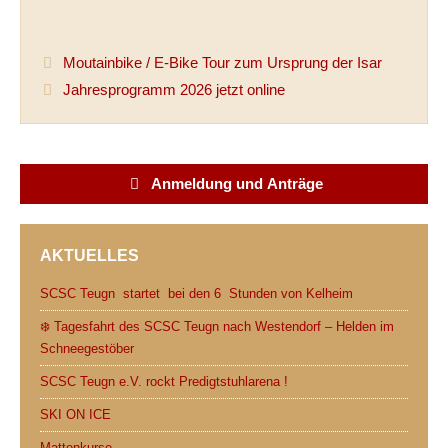
a
w
e
h
m
r
c
i
d
a
a
i
Moutainbike / E-Bike Tour zum Ursprung der Isar
e
t
d
t
i
n
Jahresprogramm 2026 jetzt online
b
t
i
s
l
t
o
e
t
A
o
r
p
Anmeldung und Anträge
k
p
AKTUELLES
SCSC Teugn startet bei den 6 Stunden von Kelheim
❄️ Tagesfahrt des SCSC Teugn nach Westendorf – Helden im
Schneegestöber
SCSC Teugn e.V. rockt Predigtstuhlarena !
SKI ON ICE
Mattenkurse