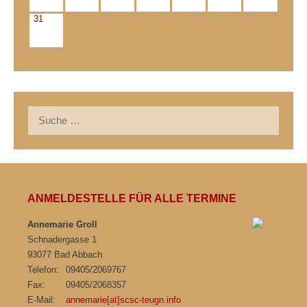
31
Suche
nach:
ANMELDESTELLE FÜR ALLE TERMINE
Annemarie Groll
Schnadergasse 1
93077 Bad Abbach
Telefon:
09405/2069767
Fax:
09405/2068357
E-Mail:
annemarie[at]scsc-teugn.info