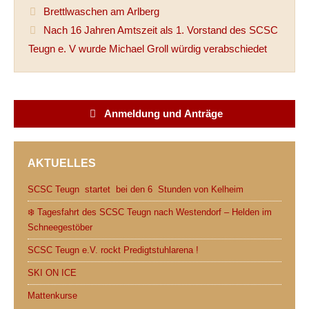
Brettlwaschen am Arlberg
e
t
d
t
i
n
Nach 16 Jahren Amtszeit als 1. Vorstand des SCSC
b
t
i
s
l
t
Teugn e. V wurde Michael Groll würdig verabschiedet
o
e
t
A
o
r
p
k
p
Anmeldung und Anträge
AKTUELLES
SCSC Teugn startet bei den 6 Stunden von Kelheim
❄️ Tagesfahrt des SCSC Teugn nach Westendorf – Helden im
Schneegestöber
SCSC Teugn e.V. rockt Predigtstuhlarena !
SKI ON ICE
Mattenkurse