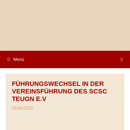
Springe
zum
Inhalt
Menü
FÜHRUNGSWECHSEL IN DER
VEREINSFÜHRUNG DES SCSC
TEUGN E.V
01/06/2023