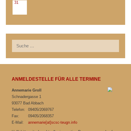
31
Suche
nach:
ANMELDESTELLE FÜR ALLE TERMINE
Annemarie Groll
Schnadergasse 1
93077 Bad Abbach
Telefon:
09405/2069767
Fax:
09405/2068357
E-Mail:
annemarie[at]scsc-teugn.info