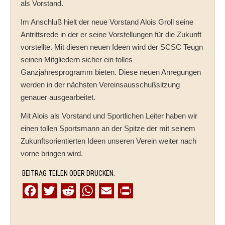
als Vorstand.
Im Anschluß hielt der neue Vorstand Alois Groll seine
Antrittsrede in der er seine Vorstellungen für die Zukunft
vorstellte. Mit diesen neuen Ideen wird der SCSC Teugn
seinen Mitgliedern sicher ein tolles
Ganzjahresprogramm bieten. Diese neuen Anregungen
werden in der nächsten Vereinsausschußsitzung
genauer ausgearbeitet.
Mit Alois als Vorstand und Sportlichen Leiter haben wir
einen tollen Sportsmann an der Spitze der mit seinem
Zukunftsorientierten Ideen unseren Verein weiter nach
vorne bringen wird.
BEITRAG TEILEN ODER DRUCKEN:
F
T
R
W
E
P
a
w
e
h
m
r
c
i
d
a
a
i