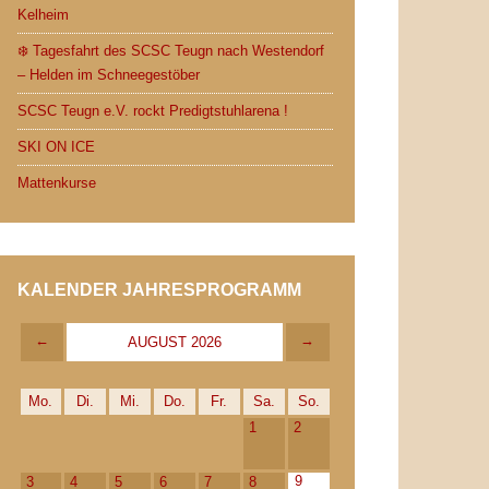
Kelheim
❄️ Tagesfahrt des SCSC Teugn nach Westendorf
– Helden im Schneegestöber
SCSC Teugn e.V. rockt Predigtstuhlarena !
SKI ON ICE
Mattenkurse
KALENDER JAHRESPROGRAMM
←
→
AUGUST 2026
Mo.
Di.
Mi.
Do.
Fr.
Sa.
So.
1
2
9
3
4
5
6
7
8