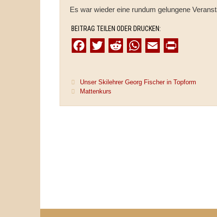
Es war wieder eine rundum gelungene Veranst
BEITRAG TEILEN ODER DRUCKEN:
F
T
R
W
E
P
a
w
e
h
m
r
c
i
d
a
a
i
Unser Skilehrer Georg Fischer in Topform
e
t
d
t
i
n
Mattenkurs
b
t
i
s
l
t
o
e
t
A
o
r
p
k
p