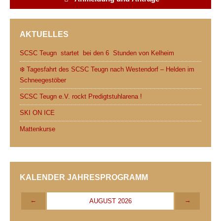
AKTUELLES
SCSC Teugn startet bei den 6 Stunden von Kelheim
❄️ Tagesfahrt des SCSC Teugn nach Westendorf – Helden im
Schneegestöber
SCSC Teugn e.V. rockt Predigtstuhlarena !
SKI ON ICE
Mattenkurse
KALENDER JAHRESPROGRAMM
←
→
AUGUST 2026