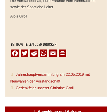
Die Vorstandschaft, eure Freunde vom Rennradtreff,
sowie der Sportliche Leiter
Alois Groll
BEITRAG TEILEN ODER DRUCKEN:
F
T
R
W
E
P
a
w
e
h
m
r
c
i
d
a
a
i
Jahreshauptversammlung am 22.05.2019 mit
e
t
d
t
i
n
Neuwahlen der Vorstandschaft
b
t
i
s
l
t
Gedenkfeier unserer Christine Groll
o
e
t
A
o
r
p
k
p
Anmeldung und Anträge