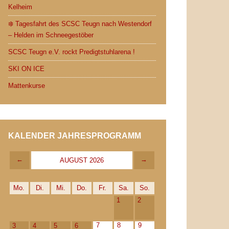
Kelheim
❄️ Tagesfahrt des SCSC Teugn nach Westendorf
– Helden im Schneegestöber
SCSC Teugn e.V. rockt Predigtstuhlarena !
SKI ON ICE
Mattenkurse
KALENDER JAHRESPROGRAMM
←
→
AUGUST 2026
Mo.
Di.
Mi.
Do.
Fr.
Sa.
So.
1
2
7
8
9
3
4
5
6