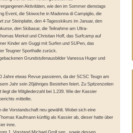
n vergangenen Aktivitäten, wie den im Sommer dienstags
ing Event, die Skiwoche in Madonna di Campiglio, die
hrt zur Steinplatte, den 4-Tagesskikurs im Januar, den
kurse, den Skibasar, die Teilnahme am Ultra-
 Thomas Merkel und Christian Hoff, das Surfcamp auf
ner Kinder am Guggi mit Surfen und SUPen, das
der Teugner Sporthalle zurück.
chgebackenen Grundstufenausbilder Vanessa Huger und
ten 20 Jahre etwas Revue passieren, da der SCSC Teugn am
sem Jahr sein 20jähriges Bestehen feiert. Zu Spitzenzeiten
t liegt die Mitgliederzahl bei 1.239. Wie der Kassier
ichts mitteilte.
die Vorstandschaft neu gewählt. Wobei sich eine
Thomas Kaufmann künftig als Kassier ab, dieser hatte über
ier inne.
 vom 1. Vorstand Michael Groll sen., sowie dessen