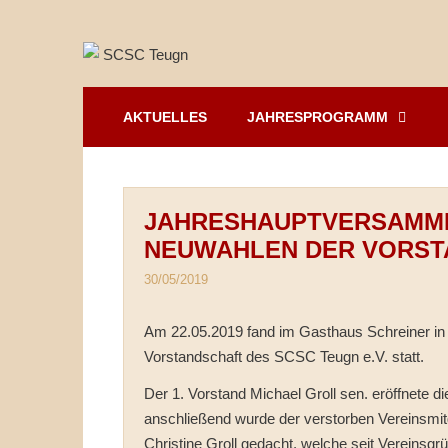
Springe
zum
Inhalt
AKTUELLES
JAHRESPROGRAMM
JAHRESHAUPTVERSAMMLU
NEUWAHLEN DER VORST
30/05/2019
Am 22.05.2019 fand im Gasthaus Schreiner in
Vorstandschaft des SCSC Teugn e.V. statt.
Der 1. Vorstand Michael Groll sen. eröffnete 
anschließend wurde der verstorben Vereinsmitg
Christine Groll gedacht, welche seit Vereinsgrün