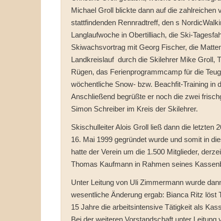
Michael Groll blickte dann auf die zahlreiche
stattfindenden Rennradtreff, den s NordicWalk
Langlaufwoche in Obertilliach, die Ski-Tagesfa
Skiwachsvortrag mit Georg Fischer, die Matten
Landkreislauf durch die Skilehrer Mike Groll,
Rügen, das Ferienprogrammcamp für die Teug
wöchentliche Snow- bzw. Beachfit-Training in 
Anschließend begrüßte er noch die zwei fris
Simon Schreiber im Kreis der Skilehrer.
Skischulleiter Alois Groll ließ dann die letz
16. Mai 1999 gegründet wurde und somit in die
hatte der Verein um die 1.500 Mitglieder, derzei
Thomas Kaufmann in Rahmen seines Kassenber
Unter Leitung von Uli Zimmermann wurde dann 
wesentliche Änderung ergab: Bianca Ritz löst 
15 Jahre die arbeitsintensive Tätigkeit als Kass
Bei der weiteren Vorstandschaft unter Leitung