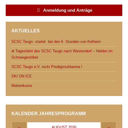
e
t
d
t
i
n
Anmeldung und Anträge
b
t
i
s
l
t
o
e
t
A
AKTUELLES
o
r
p
k
p
SCSC Teugn startet bei den 6 Stunden von Kelheim
❄️ Tagesfahrt des SCSC Teugn nach Westendorf – Helden im
Schneegestöber
SCSC Teugn e.V. rockt Predigtstuhlarena !
SKI ON ICE
Mattenkurse
KALENDER JAHRESPROGRAMM
←
→
AUGUST 2026