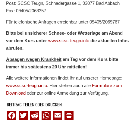
Post: SCSC Teugn, Schnadergasse 1, 93077 Bad Abbach
Fax: 09405/2068357
Für telefonische Anfragen erreichbar unter 09405/2069767
Bitte bei unsicherer Schnee- oder Wetterlage am Abend
vor dem Kurs unter
www.scsc-teugn.info
die aktuellen Infos
abrufen.
Absagen wegen Krankheit
am Tag vor dem Kurs bitte
immer bis spätestens 20 Uhr mitteilen!
Alle weitere Informationen findet Ihr auf unserer Homepage:
www.scsc-teugn.info
. Hier stehen auch alle
Formulare zum
Download
oder zur online Anmeldung zur Verfügung.
BEITRAG TEILEN ODER DRUCKEN:
F
T
R
W
E
P
a
w
e
h
m
r
c
i
d
a
a
i