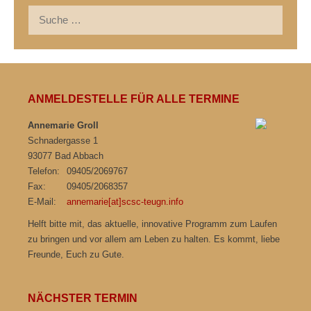
Suche
nach:
ANMELDESTELLE FÜR ALLE TERMINE
Annemarie Groll
Schnadergasse 1
93077 Bad Abbach
Telefon:
09405/2069767
Fax:
09405/2068357
E-Mail:
annemarie[at]scsc-teugn.info
Helft bitte mit, das aktuelle, innovative Programm zum Laufen
zu bringen und vor allem am Leben zu halten. Es kommt, liebe
Freunde, Euch zu Gute.
NÄCHSTER TERMIN