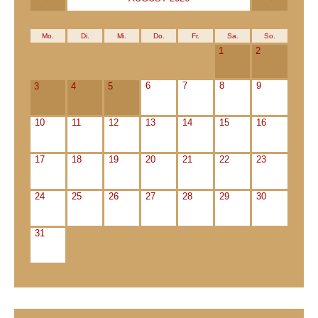
Mo.
Di.
Mi.
Do.
Fr.
Sa.
So.
1
2
6
7
8
9
3
4
5
10
11
12
13
14
15
16
17
18
19
20
21
22
23
24
25
26
27
28
29
30
31