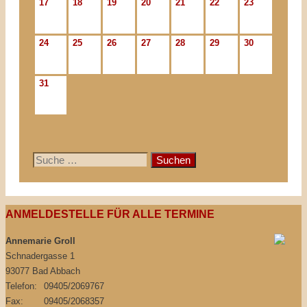
17
18
19
20
21
22
23
24
25
26
27
28
29
30
31
Suche
nach:
ANMELDESTELLE FÜR ALLE TERMINE
Annemarie Groll
Schnadergasse 1
93077 Bad Abbach
Telefon:
09405/2069767
Fax:
09405/2068357