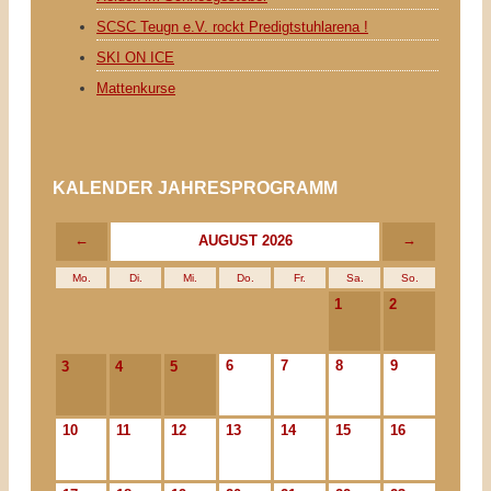
SCSC Teugn e.V. rockt Predigtstuhlarena !
SKI ON ICE
Mattenkurse
KALENDER JAHRESPROGRAMM
←
→
AUGUST 2026
Mo.
Di.
Mi.
Do.
Fr.
Sa.
So.
1
2
6
7
8
9
3
4
5
10
11
12
13
14
15
16