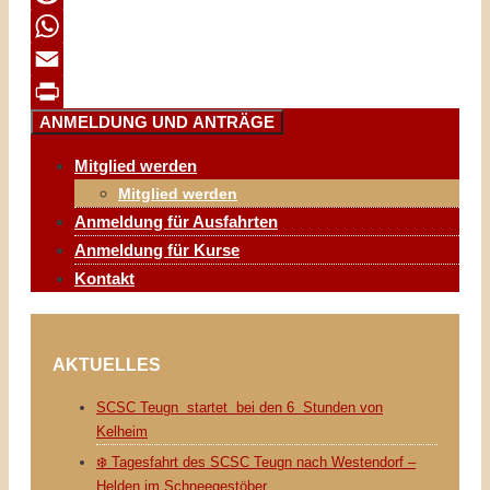
Reddit
WhatsApp
Email
ANMELDUNG UND ANTRÄGE
Print
Mitglied werden
Mitglied werden
Anmeldung für Ausfahrten
Anmeldung für Kurse
Kontakt
AKTUELLES
SCSC Teugn startet bei den 6 Stunden von
Kelheim
❄️ Tagesfahrt des SCSC Teugn nach Westendorf –
Helden im Schneegestöber