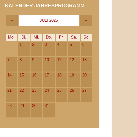
KALENDER JAHRESPROGRAMM
←
→
JULI 2025
Mo.
Di.
Mi.
Do.
Fr.
Sa.
So.
1
2
3
4
5
6
7
8
9
10
11
12
13
14
15
16
17
18
19
20
21
22
23
24
25
26
27
28
29
30
31