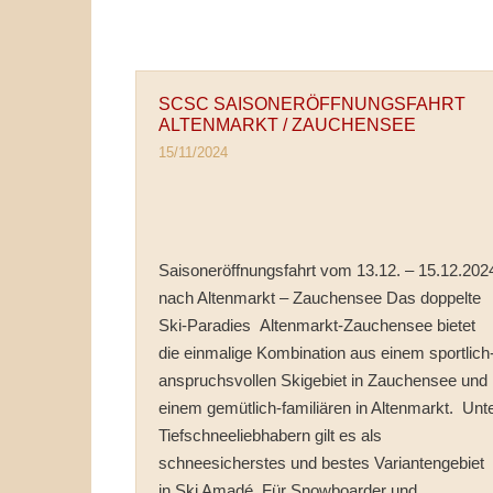
SCSC SAISONERÖFFNUNGSFAHRT
ALTENMARKT / ZAUCHENSEE
15/11/2024
Saisoneröffnungsfahrt vom 13.12. – 15.12.202
nach Altenmarkt – Zauchensee Das doppelte
Ski-Paradies Altenmarkt-Zauchensee bietet
die einmalige Kombination aus einem sportlich
anspruchsvollen Skigebiet in Zauchensee und
einem gemütlich-familiären in Altenmarkt. Unt
Tiefschneeliebhabern gilt es als
schneesicherstes und bestes Variantengebiet
in Ski Amadé. Für Snowboarder und …