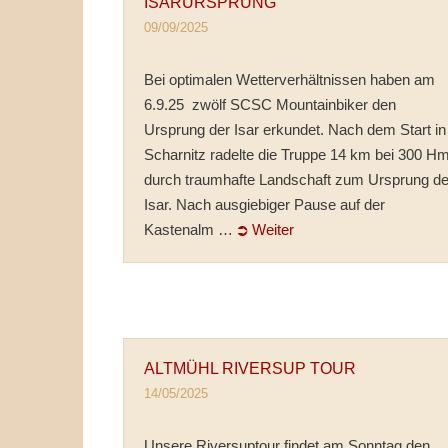
ISARURSPRUNG
09/09/2025
Bei optimalen Wetterverhältnissen haben am
6.9.25 zwölf SCSC Mountainbiker den
Ursprung der Isar erkundet. Nach dem Start in
Scharnitz radelte die Truppe 14 km bei 300 H
durch traumhafte Landschaft zum Ursprung de
Isar. Nach ausgiebiger Pause auf der
Kastenalm …
⮊ Weiter
ALTMÜHL RIVERSUP TOUR
14/05/2025
Unsere Riversuptour findet am Sonntag den