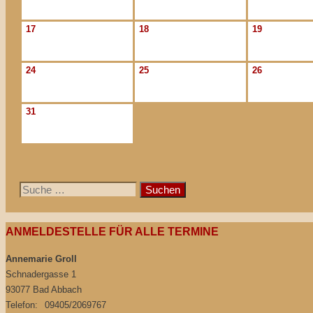
17
18
19
24
25
26
31
Suche
nach:
ANMELDESTELLE FÜR ALLE TERMINE
Annemarie Groll
Schnadergasse 1
93077 Bad Abbach
Telefon:
09405/2069767