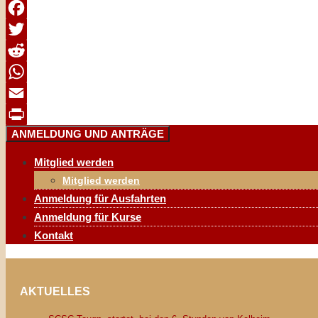
Facebook
Twitter
Reddit
WhatsApp
Email
ANMELDUNG UND ANTRÄGE
Print
Mitglied werden
Mitglied werden
Anmeldung für Ausfahrten
Anmeldung für Kurse
Kontakt
AKTUELLES