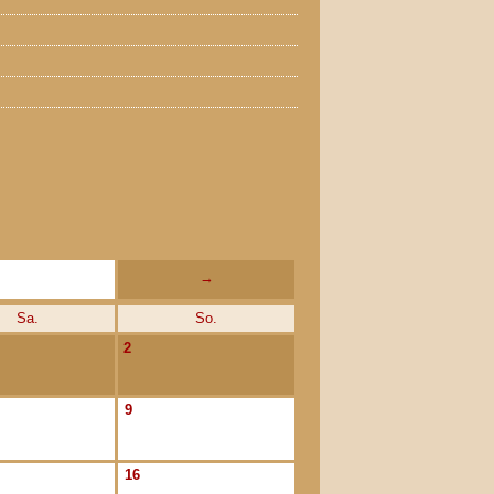
→
Sa.
So.
2
9
16