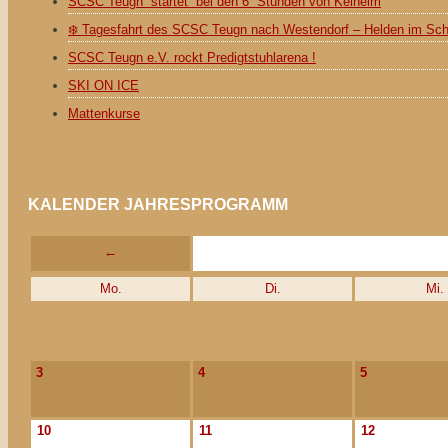
SCSC Teugn startet bei den 6 Stunden von Kelheim
❄️ Tagesfahrt des SCSC Teugn nach Westendorf – Helden im Sc
SCSC Teugn e.V. rockt Predigtstuhlarena !
SKI ON ICE
Mattenkurse
KALENDER JAHRESPROGRAMM
←
Mo.
Di.
Mi.
3
4
5
10
11
12