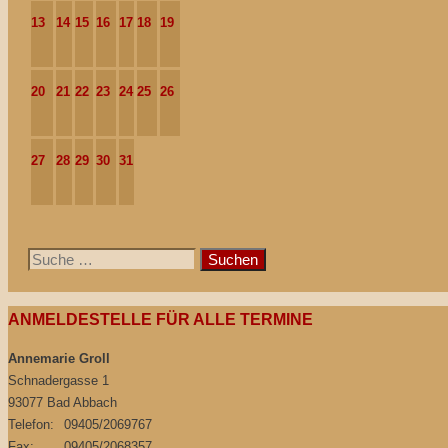
13
14
15
16
17
18
19
20
21
22
23
24
25
26
27
28
29
30
31
Suche
nach:
ANMELDESTELLE FÜR ALLE TERMINE
Annemarie Groll
Schnadergasse 1
93077 Bad Abbach
Telefon:
09405/2069767
Fax:
09405/2068357