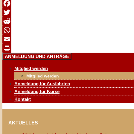
Facebook
Twitter
Reddit
WhatsApp
Email
ANMELDUNG UND ANTRÄGE
Print
Mitglied werden
Mitglied werden
Anmeldung für Ausfahrten
Anmeldung für Kurse
Kontakt
AKTUELLES