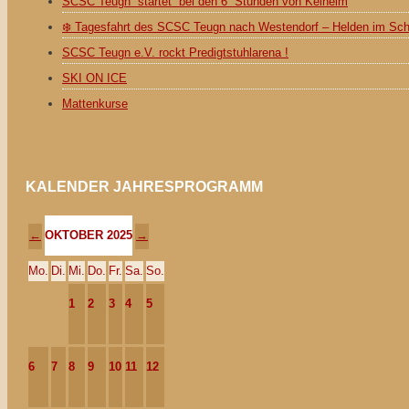
SCSC Teugn startet bei den 6 Stunden von Kelheim
❄️ Tagesfahrt des SCSC Teugn nach Westendorf – Helden im Sc
SCSC Teugn e.V. rockt Predigtstuhlarena !
SKI ON ICE
Mattenkurse
KALENDER JAHRESPROGRAMM
OKTOBER 2025
←
→
Mo.
Di.
Mi.
Do.
Fr.
Sa.
So.
1
2
3
4
5
6
7
8
9
10
11
12