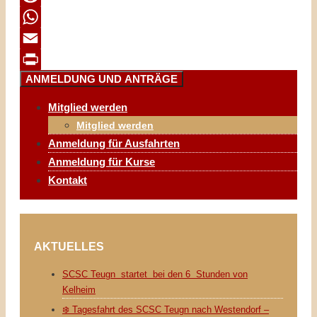
Reddit
WhatsApp
Email
ANMELDUNG UND ANTRÄGE
Print
Mitglied werden
Mitglied werden
Anmeldung für Ausfahrten
Anmeldung für Kurse
Kontakt
AKTUELLES
SCSC Teugn startet bei den 6 Stunden von
Kelheim
❄️ Tagesfahrt des SCSC Teugn nach Westendorf –