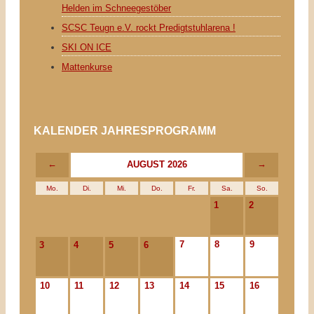
Helden im Schneegestöber
SCSC Teugn e.V. rockt Predigtstuhlarena !
SKI ON ICE
Mattenkurse
KALENDER JAHRESPROGRAMM
←
→
AUGUST 2026
Mo.
Di.
Mi.
Do.
Fr.
Sa.
So.
1
2
7
8
9
3
4
5
6
10
11
12
13
14
15
16