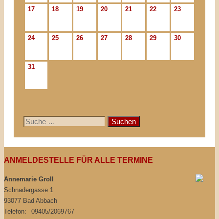
17
18
19
20
21
22
23
24
25
26
27
28
29
30
31
Suche
nach:
ANMELDESTELLE FÜR ALLE TERMINE
Annemarie Groll
Schnadergasse 1
93077 Bad Abbach
Telefon:
09405/2069767