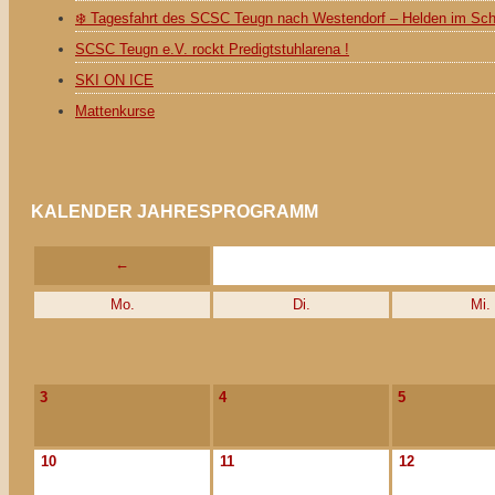
❄️ Tagesfahrt des SCSC Teugn nach Westendorf – Helden im Sc
SCSC Teugn e.V. rockt Predigtstuhlarena !
SKI ON ICE
Mattenkurse
KALENDER JAHRESPROGRAMM
←
Mo.
Di.
Mi.
3
4
5
10
11
12