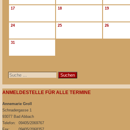
17
18
19
24
25
26
31
Suche
nach:
ANMELDESTELLE FÜR ALLE TERMINE
Annemarie Groll
Schnadergasse 1
93077 Bad Abbach
Telefon:
09405/2069767
Fax:
09405/2068357