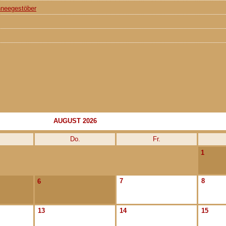
hneegestöber
AUGUST 2026
Do.
Fr.
1
7
8
6
13
14
15