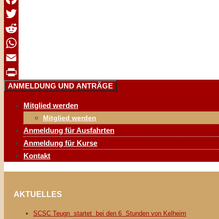
Facebook
Twitter
Reddit
WhatsApp
Email
ANMELDUNG UND ANTRÄGE
Print
Mitglied werden
Mitglied werden
Anmeldung für Ausfahrten
Anmeldung für Kurse
Kontakt
AKTUELLES
SCSC Teugn startet bei den 6 Stunden von Kelheim