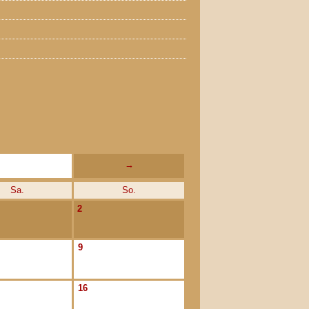
→
Sa.
So.
2
9
16