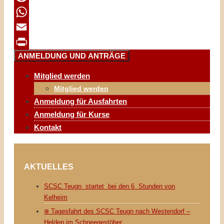
Reddit
WhatsApp
Email
ANMELDUNG UND ANTRÄGE
Print
Mitglied werden
Mitglied werden
Anmeldung für Ausfahrten
Anmeldung für Kurse
Kontakt
AKTUELLES
SCSC Teugn startet bei den 6 Stunden von
Kelheim
❄️ Tagesfahrt des SCSC Teugn nach Westendorf –
Helden im Schneegestöber