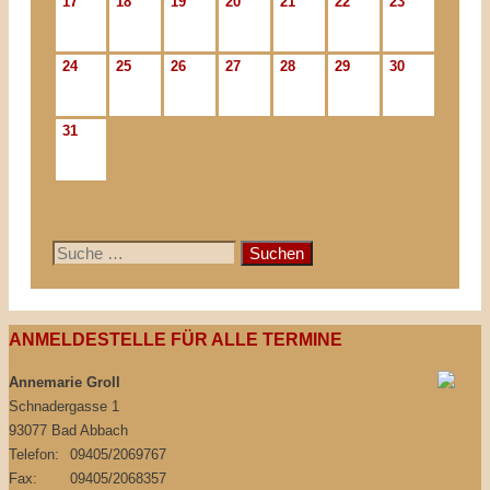
17
18
19
20
21
22
23
24
25
26
27
28
29
30
31
Suche
nach:
ANMELDESTELLE FÜR ALLE TERMINE
Annemarie Groll
Schnadergasse 1
93077 Bad Abbach
Telefon:
09405/2069767
Fax:
09405/2068357