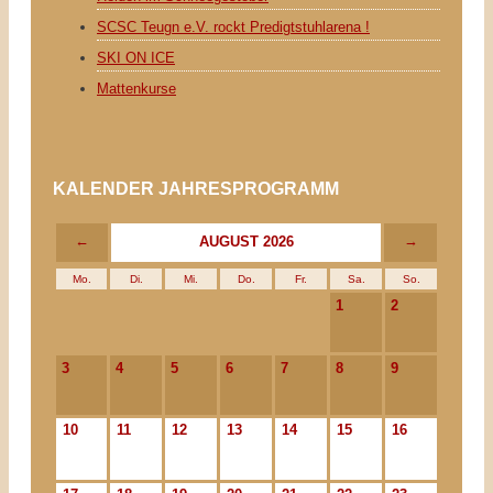
SCSC Teugn e.V. rockt Predigtstuhlarena !
SKI ON ICE
Mattenkurse
KALENDER JAHRESPROGRAMM
←
→
AUGUST 2026
Mo.
Di.
Mi.
Do.
Fr.
Sa.
So.
1
2
3
4
5
6
7
8
9
10
11
12
13
14
15
16