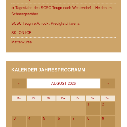
❄️ Tagesfahrt des SCSC Teugn nach Westendorf – Helden im
Schneegestöber
SCSC Teugn e.V. rockt Predigtstuhlarena !
SKI ON ICE
Mattenkurse
KALENDER JAHRESPROGRAMM
←
→
AUGUST 2026
Mo.
Di.
Mi.
Do.
Fr.
Sa.
So.
1
2
3
4
5
6
7
8
9