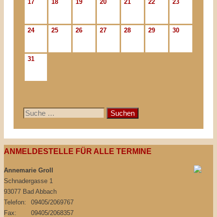
17
18
19
20
21
22
23
24
25
26
27
28
29
30
31
Suche
nach:
ANMELDESTELLE FÜR ALLE TERMINE
Annemarie Groll
Schnadergasse 1
93077 Bad Abbach
Telefon:
09405/2069767
Fax:
09405/2068357