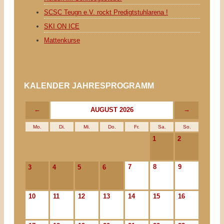
SCSC Teugn e.V. rockt Predigtstuhlarena !
SKI ON ICE
Mattenkurse
KALENDER JAHRESPROGRAMM
←
→
AUGUST 2026
Mo.
Di.
Mi.
Do.
Fr.
Sa.
So.
1
2
7
8
9
3
4
5
6
10
11
12
13
14
15
16