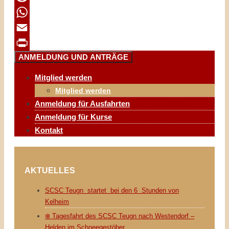
Reddit
WhatsApp
Email
ANMELDUNG UND ANTRÄGE
Print
Mitglied werden
Mitglied werden
Anmeldung für Ausfahrten
Anmeldung für Kurse
Kontakt
AKTUELLES
SCSC Teugn startet bei den 6 Stunden von
Kelheim
❄️ Tagesfahrt des SCSC Teugn nach Westendorf –
Helden im Schneegestöber