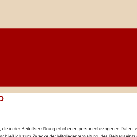
D
elle, die in der Beitrittserklärung erhobenen personenbezogenen Date
hließlich zum Zwecke der Mitgliederverwaltung, des Beitragseinzu