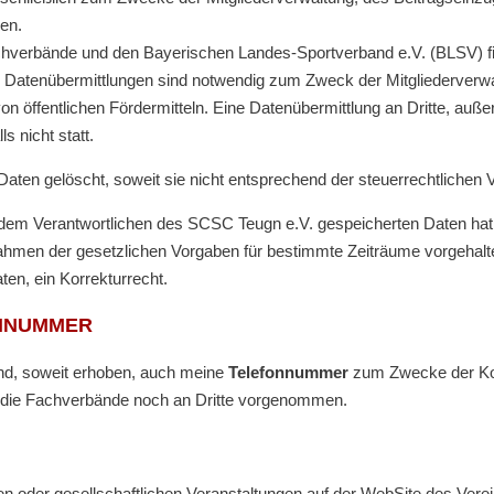
en.
tfachverbände und den Bayerischen Landes-Sportverband e.V. (BLSV) 
 Datenübermittlungen sind notwendig zum Zweck der Mitgliederverw
 öffentlichen Fördermitteln. Eine Datenübermittlung an Dritte, au
s nicht statt.
aten gelöscht, soweit sie nicht entsprechend der steuerrechtliche
 dem Verantwortlichen des SCSC Teugn e.V. gespeicherten Daten hat
ahmen der gesetzlichen Vorgaben für bestimmte Zeiträume vorgehalt
ten, ein Korrekturrecht.
ONNUMMER
d, soweit erhoben, auch meine
Telefonnummer
zum Zwecke der Kom
 die Fachverbände noch an Dritte vorgenommen.
 oder gesellschaftlichen Veranstaltungen auf der WebSite des Verei