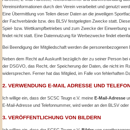
Vereinsinformationen durch den Verein verarbeitet und genutzt werd
Eine Übermittlung von Teilen dieser Daten an die jeweiligen Spor
der Fachverbände bzw. des BLSV festgelegten Zwecke statt. Diese
Spiel- bzw. Wettkampfbetriebes und zum Zwecke der Einwerbung von
findet nicht statt. Eine Datennutzung für Werbezwecke findet ebenfall
Bei Beendigung der Mitgliedschaft werden die personenbezogenen D
Neben dem Recht auf Auskunft bezüglich der zu seiner Person bei
der DSGVO, das Recht, der Speicherung der Daten, die nicht im R
widersprechen. Ferner hat das Mitglied, im Falle von fehlerhaften Da
2. VERWENDUNG E-MAIL ADRESSE UND TELEF
Ich willige ein, dass der SCSC Teugn e.V. meine
E-Mail-Adresse
un
E-Mail-Adresse und Telefonnummer, wird weder an den BLSV oder
3. VERÖFFENTLICHUNG VON BILDERN
Ich willige ein, dass der SCSC Teugn e.V.
Bilder
von sportbezogenen