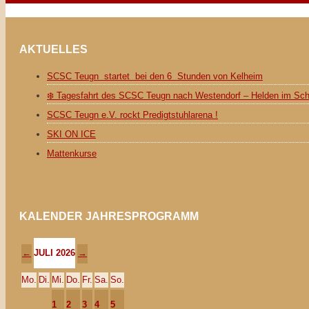
AKTUELLES
SCSC Teugn startet bei den 6 Stunden von Kelheim
❄️ Tagesfahrt des SCSC Teugn nach Westendorf – Helden im Sc
SCSC Teugn e.V. rockt Predigtstuhlarena !
SKI ON ICE
Mattenkurse
KALENDER JAHRESPROGRAMM
JULI 2026
←
→
Mo.
Di.
Mi.
Do.
Fr.
Sa.
So.
1
2
3
4
5