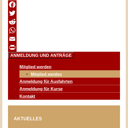
Facebook
Twitter
Reddit
WhatsApp
Email
ANMELDUNG UND ANTRÄGE
Print
Mitglied werden
Mitglied werden
Anmeldung für Ausfahrten
Anmeldung für Kurse
Kontakt
AKTUELLES