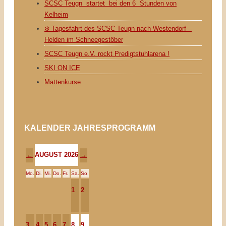
SCSC Teugn startet bei den 6 Stunden von
Kelheim
❄️ Tagesfahrt des SCSC Teugn nach Westendorf –
Helden im Schneegestöber
SCSC Teugn e.V. rockt Predigtstuhlarena !
SKI ON ICE
Mattenkurse
KALENDER JAHRESPROGRAMM
AUGUST 2026
←
→
Mo.
Di.
Mi.
Do.
Fr.
Sa.
So.
1
2
3
4
5
6
7
8
9