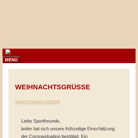
Springe
zum
Inhalt
MENÜ
WEIHNACHTSGRÜSSE
31/01/2024
24/12/2020
Liebe Sportfreunde,
leider hat sich unsere frühzeitige Einschätzung
der Coronasituation bestätigt. Ein