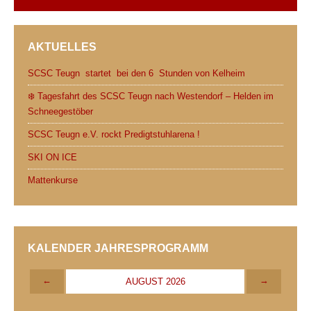
AKTUELLES
SCSC Teugn startet bei den 6 Stunden von Kelheim
❄️ Tagesfahrt des SCSC Teugn nach Westendorf – Helden im
Schneegestöber
SCSC Teugn e.V. rockt Predigtstuhlarena !
SKI ON ICE
Mattenkurse
KALENDER JAHRESPROGRAMM
←
→
AUGUST 2026