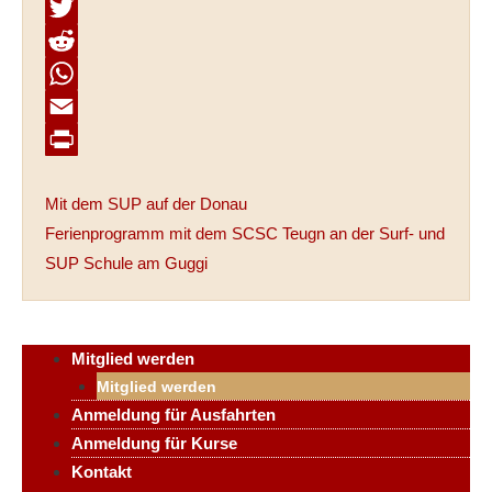
F
a
T
c
w
R
e
i
e
W
b
t
d
h
E
o
t
d
a
m
P
Mit dem SUP auf der Donau
o
e
i
t
a
r
Ferienprogramm mit dem SCSC Teugn an der Surf- und
k
r
t
s
i
i
SUP Schule am Guggi
A
l
n
p
t
p
Mitglied werden
Mitglied werden
Anmeldung für Ausfahrten
Anmeldung für Kurse
Kontakt