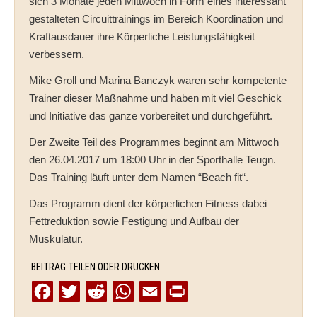
sich 3 Monate jeden Mittwoch in Form eines interessant
gestalteten Circuittrainings im Bereich Koordination und
Kraftausdauer ihre Körperliche Leistungsfähigkeit
verbessern.
Mike Groll und Marina Banczyk waren sehr kompetente
Trainer dieser Maßnahme und haben mit viel Geschick
und Initiative das ganze vorbereitet und durchgeführt.
Der Zweite Teil des Programmes beginnt am Mittwoch
den 26.04.2017 um 18:00 Uhr in der Sporthalle Teugn.
Das Training läuft unter dem Namen “Beach fit“.
Das Programm dient der körperlichen Fitness dabei
Fettreduktion sowie Festigung und Aufbau der
Muskulatur.
BEITRAG TEILEN ODER DRUCKEN:
F
T
R
W
E
P
a
w
e
h
m
r