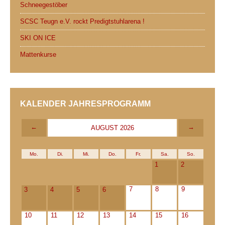
Schneegestöber
SCSC Teugn e.V. rockt Predigtstuhlarena !
SKI ON ICE
Mattenkurse
KALENDER JAHRESPROGRAMM
←
→
AUGUST 2026
Mo.
Di.
Mi.
Do.
Fr.
Sa.
So.
1
2
7
8
9
3
4
5
6
10
11
12
13
14
15
16