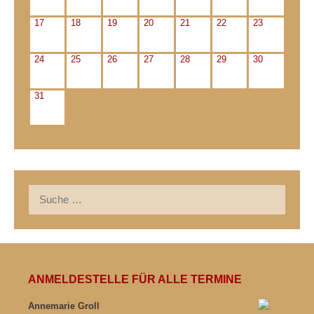
17
18
19
20
21
22
23
24
25
26
27
28
29
30
31
Suche
nach:
ANMELDESTELLE FÜR ALLE TERMINE
Annemarie Groll