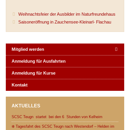
c
i
d
a
a
i
Weihnachtsfeier der Ausbilder im Naturfreundehaus
e
t
d
t
i
n
Saisoneröffnung in Zauchensee-Kleinarl- Flachau
b
t
i
s
l
t
o
e
t
A
o
r
p
Mitglied werden
k
p
Anmeldung für Ausfahrten
Anmeldung für Kurse
Kontakt
AKTUELLES
SCSC Teugn startet bei den 6 Stunden von Kelheim
❄️ Tagesfahrt des SCSC Teugn nach Westendorf – Helden im