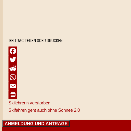
BEITRAG TEILEN ODER DRUCKEN:
Facebook
Twitter
Reddit
WhatsApp
Email
Skilehrerin verstorben
Print
Skifahren geht auch ohne Schnee 2.0
ANMELDUNG UND ANTRÄGE