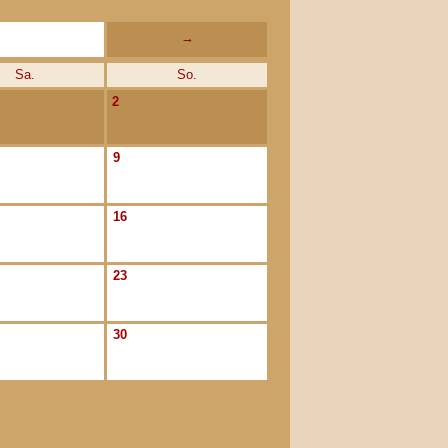
→
Sa.
So.
2
9
16
23
30