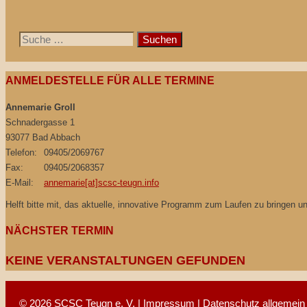
Suche
nach:
ANMELDESTELLE FÜR ALLE TERMINE
Annemarie Groll
Schnadergasse 1
93077 Bad Abbach
Telefon:
09405/2069767
Fax:
09405/2068357
E-Mail:
annemarie[at]scsc-teugn.info
Helft bitte mit, das aktuelle, innovative Programm zum Laufen zu bringen 
NÄCHSTER TERMIN
KEINE VERANSTALTUNGEN GEFUNDEN
© 2026 SCSC Teugn e. V. |
Impressum
|
Datenschutz allgemein