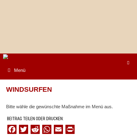
Springe
zum
Inhalt
Menü
WINDSURFEN
Bitte wähle die gewünschte Maßnahme im Menü aus.
BEITRAG TEILEN ODER DRUCKEN:
F
T
R
W
E
P