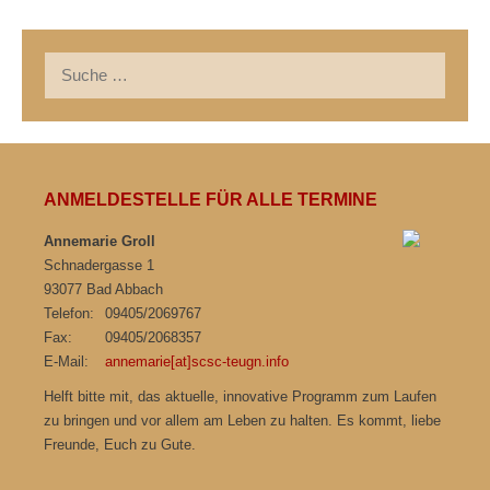
Suche
nach:
ANMELDESTELLE FÜR ALLE TERMINE
Annemarie Groll
Schnadergasse 1
93077 Bad Abbach
Telefon:
09405/2069767
Fax:
09405/2068357
E-Mail:
annemarie[at]scsc-teugn.info
Helft bitte mit, das aktuelle, innovative Programm zum Laufen
zu bringen und vor allem am Leben zu halten. Es kommt, liebe
Freunde, Euch zu Gute.