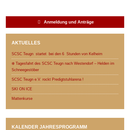
a
w
e
h
m
r
c
i
d
a
a
i
e
t
d
t
i
n
Anmeldung und Anträge
b
t
i
s
l
t
o
e
t
A
AKTUELLES
o
r
p
k
p
SCSC Teugn startet bei den 6 Stunden von Kelheim
❄️ Tagesfahrt des SCSC Teugn nach Westendorf – Helden im
Schneegestöber
SCSC Teugn e.V. rockt Predigtstuhlarena !
SKI ON ICE
Mattenkurse
KALENDER JAHRESPROGRAMM