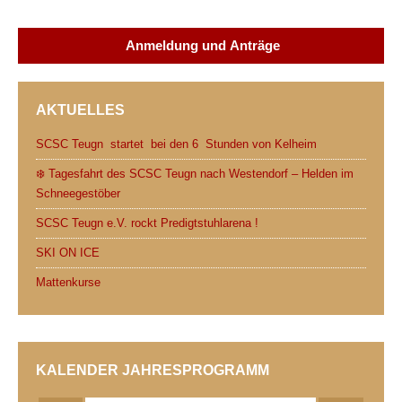
c
i
d
a
a
i
e
t
d
t
i
n
Anmeldung und Anträge
b
t
i
s
l
t
o
e
t
A
AKTUELLES
o
r
p
k
p
SCSC Teugn startet bei den 6 Stunden von Kelheim
❄️ Tagesfahrt des SCSC Teugn nach Westendorf – Helden im
Schneegestöber
SCSC Teugn e.V. rockt Predigtstuhlarena !
SKI ON ICE
Mattenkurse
KALENDER JAHRESPROGRAMM