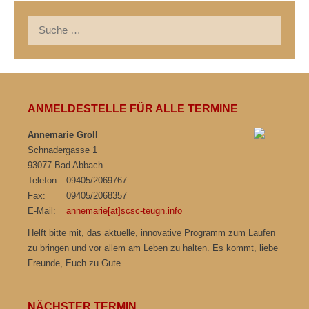
Suche
nach:
ANMELDESTELLE FÜR ALLE TERMINE
Annemarie Groll
Schnadergasse 1
93077 Bad Abbach
Telefon:
09405/2069767
Fax:
09405/2068357
E-Mail:
annemarie[at]scsc-teugn.info
Helft bitte mit, das aktuelle, innovative Programm zum Laufen
zu bringen und vor allem am Leben zu halten. Es kommt, liebe
Freunde, Euch zu Gute.
NÄCHSTER TERMIN