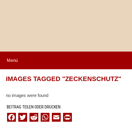
Springe
zum
Inhalt
Menü
IMAGES TAGGED "ZECKENSCHUTZ"
no images were found
BEITRAG TEILEN ODER DRUCKEN:
F
T
R
W
E
P
a
w
e
h
m
r