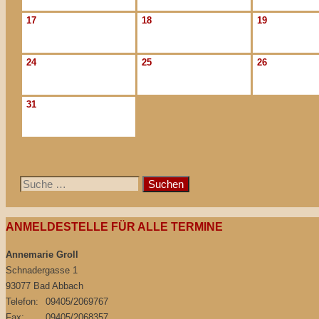
17
18
19
24
25
26
31
Suche
nach:
ANMELDESTELLE FÜR ALLE TERMINE
Annemarie Groll
Schnadergasse 1
93077 Bad Abbach
Telefon:
09405/2069767
Fax:
09405/2068357