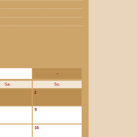
→
Sa.
So.
2
9
16