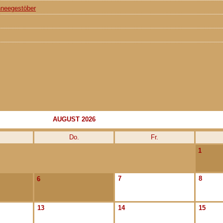
hneegestöber
AUGUST 2026
Do.
Fr.
1
7
8
6
13
14
15