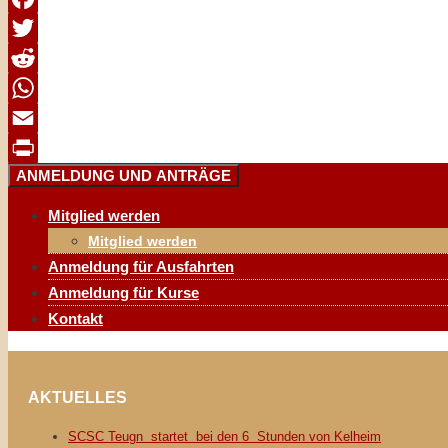
Facebook
Twitter
Reddit
WhatsApp
Email
ANMELDUNG UND ANTRÄGE
Print
Mitglied werden
Mitglied werden
Anmeldung für Ausfahrten
Anmeldung für Kurse
Kontakt
AKTUELLES
SCSC Teugn startet bei den 6 Stunden von Kelheim