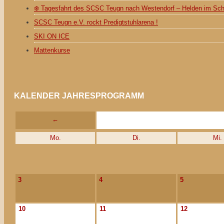
❄️ Tagesfahrt des SCSC Teugn nach Westendorf – Helden im Sc
SCSC Teugn e.V. rockt Predigtstuhlarena !
SKI ON ICE
Mattenkurse
KALENDER JAHRESPROGRAMM
←
Mo.
Di.
Mi.
3
4
5
10
11
12