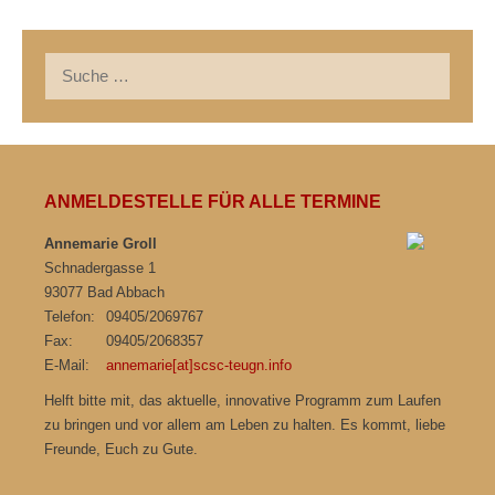
Suche
nach:
ANMELDESTELLE FÜR ALLE TERMINE
Annemarie Groll
Schnadergasse 1
93077 Bad Abbach
Telefon:
09405/2069767
Fax:
09405/2068357
E-Mail:
annemarie[at]scsc-teugn.info
Helft bitte mit, das aktuelle, innovative Programm zum Laufen
zu bringen und vor allem am Leben zu halten. Es kommt, liebe
Freunde, Euch zu Gute.