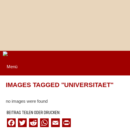
Springe
zum
Inhalt
Menü
IMAGES TAGGED "UNIVERSITAET"
no images were found
BEITRAG TEILEN ODER DRUCKEN:
F
T
R
W
E
P