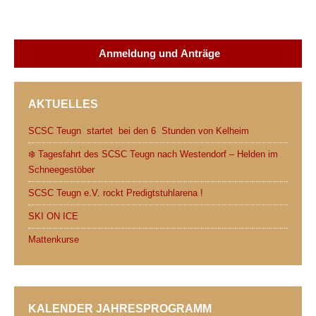
a
w
e
h
m
r
c
i
d
a
a
i
e
t
d
t
i
n
Anmeldung und Anträge
b
t
i
s
l
t
o
e
t
A
AKTUELLES
o
r
p
k
p
SCSC Teugn startet bei den 6 Stunden von Kelheim
❄️ Tagesfahrt des SCSC Teugn nach Westendorf – Helden im
Schneegestöber
SCSC Teugn e.V. rockt Predigtstuhlarena !
SKI ON ICE
Mattenkurse
KALENDER JAHRESPROGRAMM