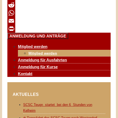
Twitter
Reddit
WhatsApp
Email
ANMELDUNG UND ANTRÄGE
Print
Mitglied werden
Mitglied werden
Anmeldung für Ausfahrten
Anmeldung für Kurse
Kontakt
AKTUELLES
SCSC Teugn startet bei den 6 Stunden von
Kelheim
❄️ Tagesfahrt des SCSC Teugn nach Westendorf –