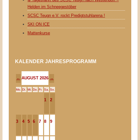
Helden im Schneegestöber
SCSC Teugn e.V. rockt Predigtstuhlarena !
SKI ON ICE
Mattenkurse
KALENDER JAHRESPROGRAMM
AUGUST 2026
←
→
Mo.
Di.
Mi.
Do.
Fr.
Sa.
So.
1
2
3
4
5
6
7
8
9