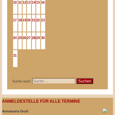
10
11
12
13
14
15
16
17
18
19
20
21
22
23
24
25
26
27
28
29
30
31
Suche nach:
ANMELDESTELLE FÜR ALLE TERMINE
Annemarie Groll