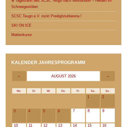
❄️ Tagesfahrt des SCSC Teugn nach Westendorf – Helden im
Schneegestöber
SCSC Teugn e.V. rockt Predigtstuhlarena !
SKI ON ICE
Mattenkurse
KALENDER JAHRESPROGRAMM
←
→
AUGUST 2026
Mo.
Di.
Mi.
Do.
Fr.
Sa.
So.
1
2
7
8
9
3
4
5
6
10
11
12
13
14
15
16