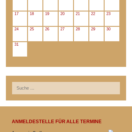
17
18
19
20
21
22
23
24
25
26
27
28
29
30
31
Suche
nach:
ANMELDESTELLE FÜR ALLE TERMINE