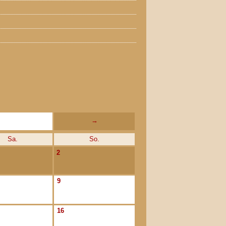
→
Sa.
So.
2
9
16