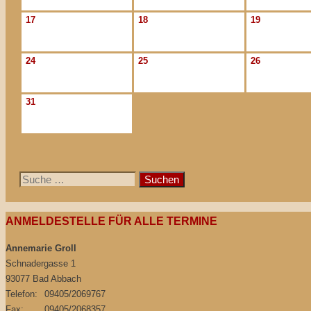
17
18
19
24
25
26
31
Suche
nach:
ANMELDESTELLE FÜR ALLE TERMINE
Annemarie Groll
Schnadergasse 1
93077 Bad Abbach
Telefon:
09405/2069767
Fax:
09405/2068357