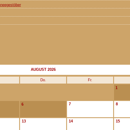
hneegestöber
AUGUST 2026
Do.
Fr.
1
7
8
6
13
14
15