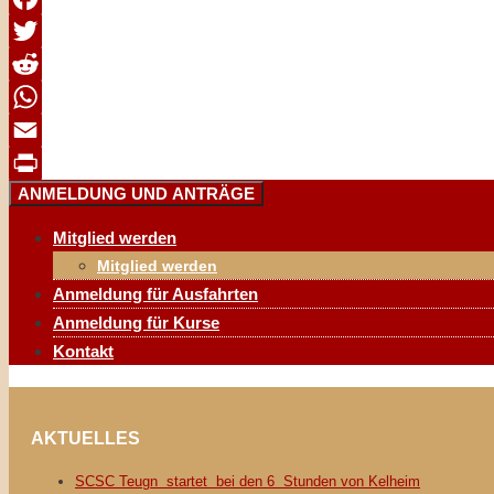
Facebook
Twitter
Reddit
WhatsApp
Email
ANMELDUNG UND ANTRÄGE
Print
Mitglied werden
Mitglied werden
Anmeldung für Ausfahrten
Anmeldung für Kurse
Kontakt
AKTUELLES
SCSC Teugn startet bei den 6 Stunden von Kelheim