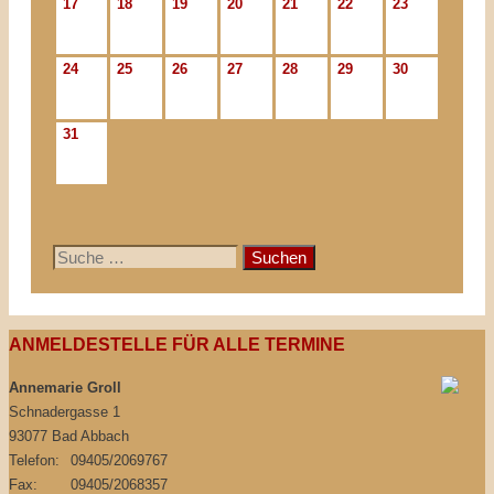
17
18
19
20
21
22
23
24
25
26
27
28
29
30
31
Suche
nach:
ANMELDESTELLE FÜR ALLE TERMINE
Annemarie Groll
Schnadergasse 1
93077 Bad Abbach
Telefon:
09405/2069767
Fax:
09405/2068357