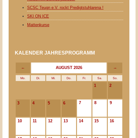
SCSC Teugn e.V. rockt Predigtstuhlarena !
SKI ON ICE
Mattenkurse
KALENDER JAHRESPROGRAMM
←
→
AUGUST 2026
Mo.
Di.
Mi.
Do.
Fr.
Sa.
So.
1
2
7
8
9
3
4
5
6
10
11
12
13
14
15
16