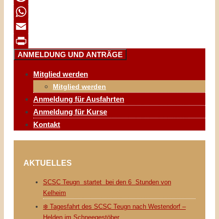
Reddit
WhatsApp
Email
ANMELDUNG UND ANTRÄGE
Print
Mitglied werden
Mitglied werden
Anmeldung für Ausfahrten
Anmeldung für Kurse
Kontakt
AKTUELLES
SCSC Teugn startet bei den 6 Stunden von
Kelheim
❄️ Tagesfahrt des SCSC Teugn nach Westendorf –
Helden im Schneegestöber