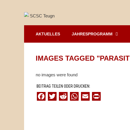
Springe
zum
Inhalt
AKTUELLES
JAHRESPROGRAMM
IMAGES TAGGED "PARASIT
no images were found
BEITRAG TEILEN ODER DRUCKEN:
F
T
R
W
E
P
a
w
e
h
m
r
c
i
d
a
a
i
e
t
d
t
i
n