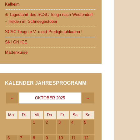
Kelheim
❄️ Tagesfahrt des SCSC Teugn nach Westendorf
– Helden im Schneegestöber
SCSC Teugn e.V. rockt Predigtstuhlarena !
SKI ON ICE
Mattenkurse
KALENDER JAHRESPROGRAMM
←
→
OKTOBER 2025
Mo.
Di.
Mi.
Do.
Fr.
Sa.
So.
1
2
3
4
5
6
7
8
9
10
11
12