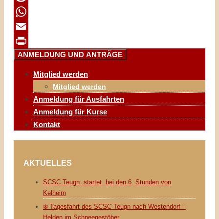
Reddit
WhatsApp
Email
ANMELDUNG UND ANTRÄGE
Print
Mitglied werden
Mitglied werden
Anmeldung für Ausfahrten
Anmeldung für Kurse
Kontakt
AKTUELLES
SCSC Teugn startet bei den 6 Stunden von
Kelheim
❄️ Tagesfahrt des SCSC Teugn nach Westendorf –
Helden im Schneegestöber