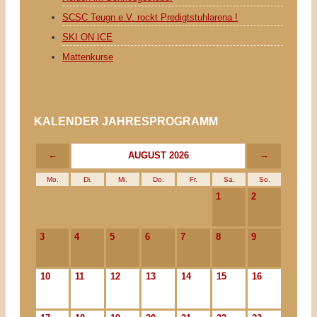
SCSC Teugn e.V. rockt Predigtstuhlarena !
SKI ON ICE
Mattenkurse
KALENDER JAHRESPROGRAMM
←
→
AUGUST 2026
Mo.
Di.
Mi.
Do.
Fr.
Sa.
So.
1
2
3
4
5
6
7
8
9
10
11
12
13
14
15
16