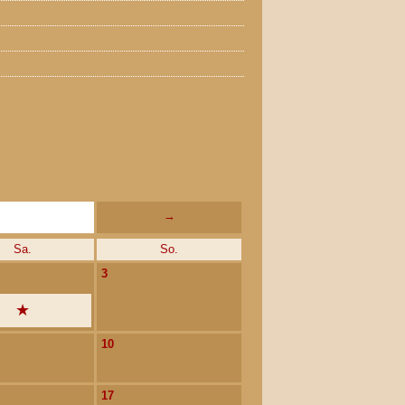
→
Sa.
So.
3
10
17