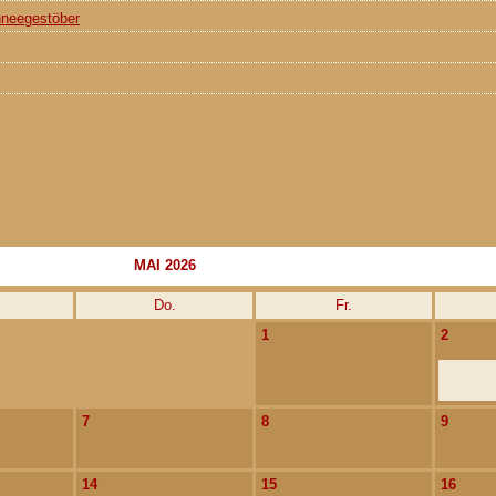
hneegestöber
MAI 2026
Do.
Fr.
1
2
7
8
9
14
15
16