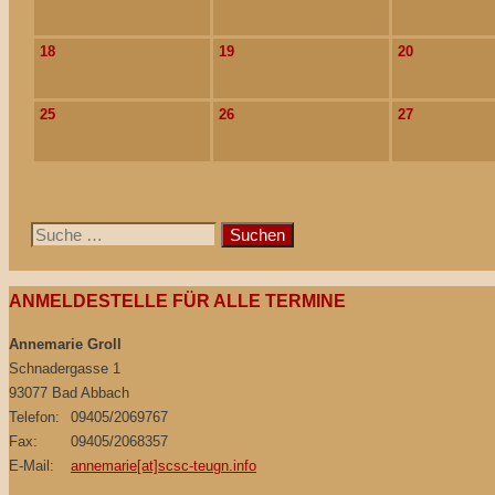
18
19
20
25
26
27
Suche
nach:
ANMELDESTELLE FÜR ALLE TERMINE
Annemarie Groll
Schnadergasse 1
93077 Bad Abbach
Telefon:
09405/2069767
Fax:
09405/2068357
E-Mail:
annemarie[at]scsc-teugn.info