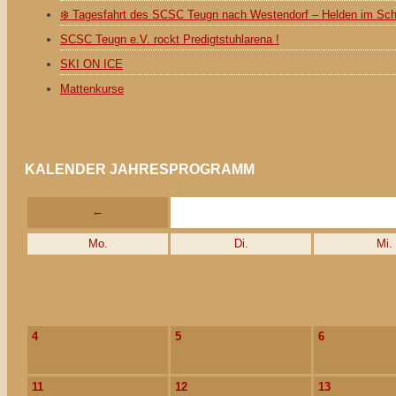
❄️ Tagesfahrt des SCSC Teugn nach Westendorf – Helden im Sc
SCSC Teugn e.V. rockt Predigtstuhlarena !
SKI ON ICE
Mattenkurse
KALENDER JAHRESPROGRAMM
←
Mo.
Di.
Mi.
4
5
6
11
12
13