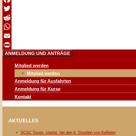
Facebook
Twitter
Reddit
WhatsApp
Email
ANMELDUNG UND ANTRÄGE
Print
Mitglied werden
Mitglied werden
Anmeldung für Ausfahrten
Anmeldung für Kurse
Kontakt
AKTUELLES
SCSC Teugn startet bei den 6 Stunden von Kelheim