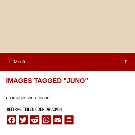
Springe
zum
Inhalt
Menü
IMAGES TAGGED "JUNG"
no images were found
BEITRAG TEILEN ODER DRUCKEN:
F
T
R
W
E
P
a
w
e
h
m
r