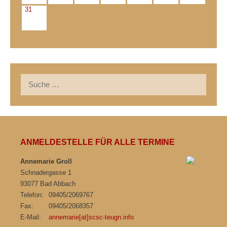
31
Suche
nach:
ANMELDESTELLE FÜR ALLE TERMINE
Annemarie Groll
Schnadergasse 1
93077 Bad Abbach
Telefon:
09405/2069767
Fax:
09405/2068357
E-Mail:
annemarie[at]scsc-teugn.info