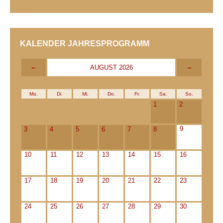
KALENDER JAHRESPROGRAMM
←
→
AUGUST 2026
Mo.
Di.
Mi.
Do.
Fr.
Sa.
So.
1
2
9
3
4
5
6
7
8
10
11
12
13
14
15
16
17
18
19
20
21
22
23
24
25
26
27
28
29
30