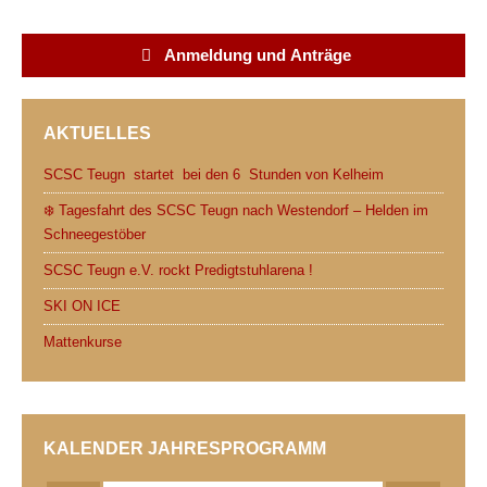
c
i
d
a
a
i
e
t
d
t
i
n
Anmeldung und Anträge
b
t
i
s
l
t
o
e
t
A
AKTUELLES
o
r
p
k
p
SCSC Teugn startet bei den 6 Stunden von Kelheim
❄️ Tagesfahrt des SCSC Teugn nach Westendorf – Helden im
Schneegestöber
SCSC Teugn e.V. rockt Predigtstuhlarena !
SKI ON ICE
Mattenkurse
KALENDER JAHRESPROGRAMM