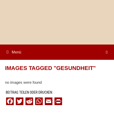
Springe
zum
Inhalt
Menü
IMAGES TAGGED "GESUNDHEIT"
no images were found
BEITRAG TEILEN ODER DRUCKEN:
F
T
R
W
E
P
a
w
e
h
m
r