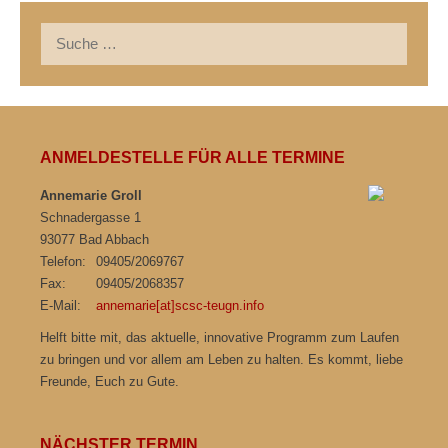
Suche
nach:
ANMELDESTELLE FÜR ALLE TERMINE
Annemarie Groll
Schnadergasse 1
93077 Bad Abbach
Telefon:
09405/2069767
Fax:
09405/2068357
E-Mail:
annemarie[at]scsc-teugn.info
Helft bitte mit, das aktuelle, innovative Programm zum Laufen
zu bringen und vor allem am Leben zu halten. Es kommt, liebe
Freunde, Euch zu Gute.
NÄCHSTER TERMIN