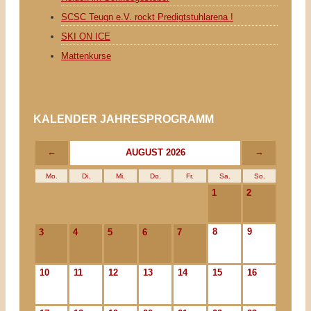
SCSC Teugn e.V. rockt Predigtstuhlarena !
SKI ON ICE
Mattenkurse
KALENDER JAHRESPROGRAMM
←
→
AUGUST 2026
Mo.
Di.
Mi.
Do.
Fr.
Sa.
So.
1
2
8
9
3
4
5
6
7
10
11
12
13
14
15
16