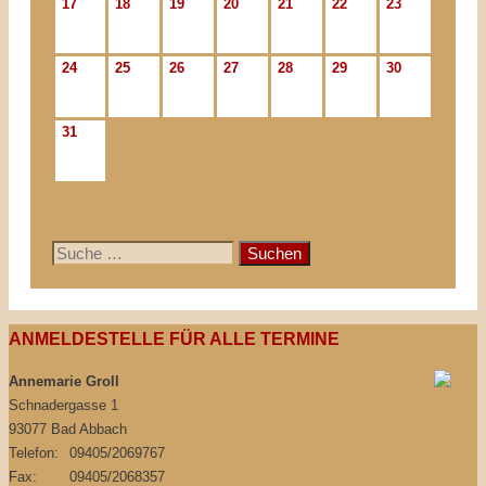
17
18
19
20
21
22
23
24
25
26
27
28
29
30
31
Suche
nach:
ANMELDESTELLE FÜR ALLE TERMINE
Annemarie Groll
Schnadergasse 1
93077 Bad Abbach
Telefon:
09405/2069767
Fax:
09405/2068357