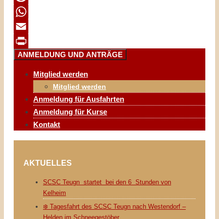
Reddit
WhatsApp
Email
ANMELDUNG UND ANTRÄGE
Print
Mitglied werden
Mitglied werden
Anmeldung für Ausfahrten
Anmeldung für Kurse
Kontakt
AKTUELLES
SCSC Teugn startet bei den 6 Stunden von
Kelheim
❄️ Tagesfahrt des SCSC Teugn nach Westendorf –
Helden im Schneegestöber