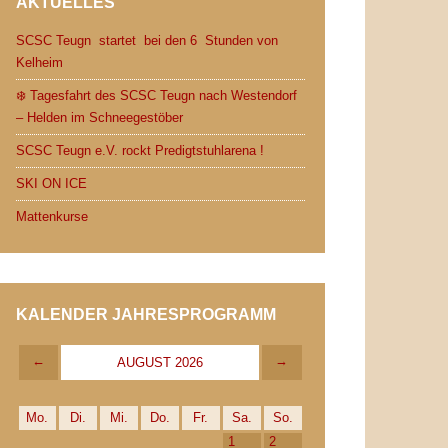
AKTUELLES
SCSC Teugn startet bei den 6 Stunden von
Kelheim
❄️ Tagesfahrt des SCSC Teugn nach Westendorf
– Helden im Schneegestöber
SCSC Teugn e.V. rockt Predigtstuhlarena !
SKI ON ICE
Mattenkurse
KALENDER JAHRESPROGRAMM
←
→
AUGUST 2026
Mo.
Di.
Mi.
Do.
Fr.
Sa.
So.
1
2