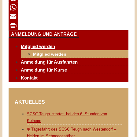
Reddit
WhatsApp
Email
ANMELDUNG UND ANTRÄGE
Print
Mitglied werden
Mitglied werden
Anmeldung für Ausfahrten
Anmeldung für Kurse
Kontakt
AKTUELLES
SCSC Teugn startet bei den 6 Stunden von
Kelheim
❄️ Tagesfahrt des SCSC Teugn nach Westendorf –
Helden im Schneegestöber