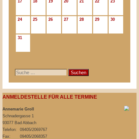
17
18
19
20
21
22
23
24
25
26
27
28
29
30
31
Suche
nach:
ANMELDESTELLE FÜR ALLE TERMINE
Annemarie Groll
Schnadergasse 1
93077 Bad Abbach
Telefon:
09405/2069767
Fax:
09405/2068357