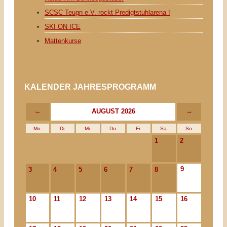
SCSC Teugn e.V. rockt Predigtstuhlarena !
SKI ON ICE
Mattenkurse
KALENDER JAHRESPROGRAMM
←
→
AUGUST 2026
Mo.
Di.
Mi.
Do.
Fr.
Sa.
So.
1
2
9
3
4
5
6
7
8
10
11
12
13
14
15
16