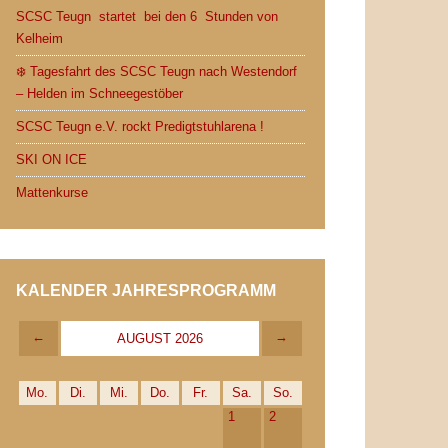
SCSC Teugn startet bei den 6 Stunden von
Kelheim
❄️ Tagesfahrt des SCSC Teugn nach Westendorf
– Helden im Schneegestöber
SCSC Teugn e.V. rockt Predigtstuhlarena !
SKI ON ICE
Mattenkurse
KALENDER JAHRESPROGRAMM
←
→
AUGUST 2026
Mo.
Di.
Mi.
Do.
Fr.
Sa.
So.
1
2