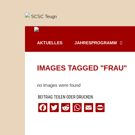
Springe
zum
Inhalt
AKTUELLES
JAHRESPROGRAMM
IMAGES TAGGED "FRAU"
no images were found
BEITRAG TEILEN ODER DRUCKEN:
F
T
R
W
E
P
a
w
e
h
m
r
c
i
d
a
a
i
e
t
d
t
i
n