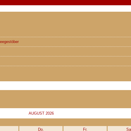
neegestöber
AUGUST 2026
Do.
Fr.
Sa