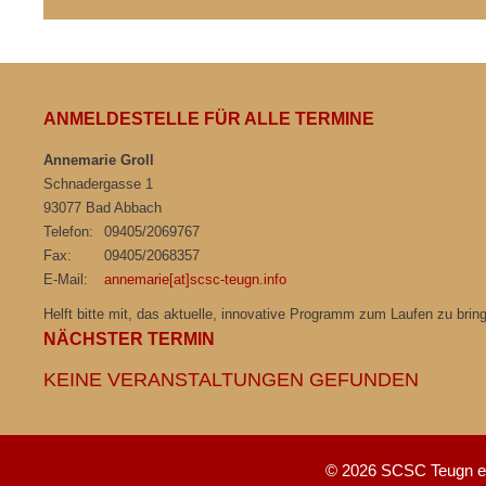
ANMELDESTELLE FÜR ALLE TERMINE
Annemarie Groll
Schnadergasse 1
93077 Bad Abbach
Telefon:
09405/2069767
Fax:
09405/2068357
E-Mail:
annemarie[at]scsc-teugn.info
Helft bitte mit, das aktuelle, innovative Programm zum Laufen zu bri
NÄCHSTER TERMIN
KEINE VERANSTALTUNGEN GEFUNDEN
© 2026 SCSC Teugn e.